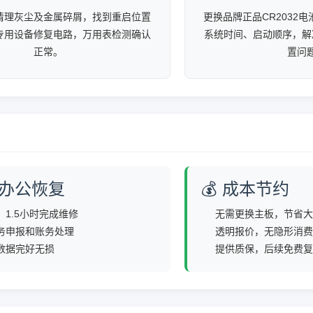
清理灰尘及金属碎屑，找到重启位置
更换品牌正品CR2032电
专用设备修复电路，万用表检测确认
系统时间、启动顺序，解
正常。
置问
业办公恢复
💰 成本节约
1.5小时完成维修
无需更换主板，节省大
务申报和账务处理
透明报价，无隐形消费
数据完好无损
提供质保，后续免费复