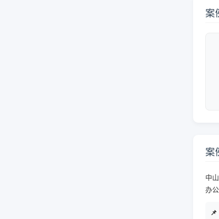
案
案
中山
办公
