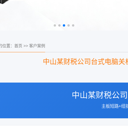
的位置：
首页
>>
客户案例
中山某财税公司台式电脑关
中山某财税公司
主板短路+纽