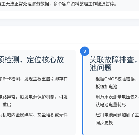
员工无法正常处理财务数据，多个客户资料整理工作被迫暂停。
3
项检测，定位核心故
关联故障排查
池问题
诊断卡检测，发现主板重启引脚存在
根据CMOS校验错误
板纽扣电池
电路异常，触发电源保护机制，引发
用万用表测量电压仅2.3
、重启
认电池电量耗尽
为机箱内金属碎屑、灰尘堆积或元件
纽扣电池问题加剧了主
同步更换