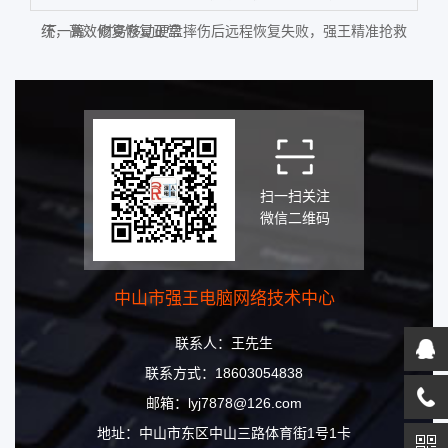
统，高效修复恢复正常
下一篇：
财务移动硬盘摔伤后远程恢复失败，强王精准抢救
扫一扫关注
微信二维码
中山市强王电脑网络技术中心
联系人：王先生
联系方式：18603054838
邮箱：lyj7878@126.com
地址：中山市东区中山三路体育街1号1卡