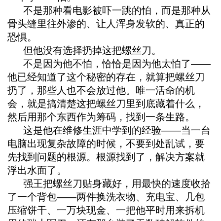
不是那种看电影被吓一跳的怕，而是那种从
骨头缝里往外渗的、让人浑身发软的、真正的
恐惧。
但他没有选择扔掉这把螺丝刀。
不是因为他不怕，恰恰是因为他太怕了——
他已经知道了这个秘密的存在，就算把螺丝刀
扔了，那些人也不会放过他。唯一活命的机
会，就是搞清楚这把螺丝刀里到底藏着什么，
然后用那个东西作为筹码，找到一条生路。
这是他在维修生涯中学到的经验——当一台
电脑出现复杂故障的时候，不要到处乱试，要
先找到问题的根源。根源找到了，解决方案就
浮出水面了。
强王把螺丝刀贴身藏好，用最快的速度收拾
了一个背包——两件换洗衣物、充电宝、几包
压缩饼干、一万块现金、一把他平时用来拆机