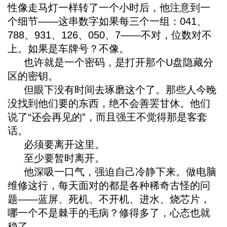
性像走马灯一样转了一个小时后，他注意到一
个细节——这串数字如果每三个一组：041、
788、931、126、050、7——不对，位数对不
上。如果是车牌号？不像。
也许就是一个密码，是打开那个U盘隐藏分
区的密钥。
但眼下没有时间去琢磨这个了。那些人今晚
没找到他们要的东西，绝不会善罢甘休。他们
说了“还会再见的”，而且强王不觉得那是客套
话。
必须要离开这里。
至少要暂时离开。
他深吸一口气，强迫自己冷静下来。做电脑
维修这行，每天面对的都是各种稀奇古怪的问
题——蓝屏、死机、不开机、进水、烧芯片，
哪一个不是棘手的毛病？修得多了，心态也就
稳了。