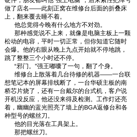
硬件，朋友都叫他“强王电脑”，后来索性把绰号
做了店名——此刻正窝在维修台后面的折叠床
上，翻来覆去睡不着。
他总觉得今晚有什么地方不对劲。
那种感觉说不上来，就像是电脑主板上一颗
松动的电容，平时一切正常，但你知道它随时
会爆。他的右眼从晚上九点开始就不停地跳，
跳了整整三个小时还不停。
“邪门。”强王嘟囔了一句，翻了个身。
维修台上散落着几台待修的机器——一台联
想笔记本的屏幕排线断了，一台华硕主板的南
桥芯片烧了，还有一台戴尔的台式机，客户说
开机没反应，他还没来得及检测。工作灯还亮
着，幽幽的蓝光照亮了墙上的BGA返修台和各
种型号的螺丝刀。
他的目光落在工具架上。
那把螺丝刀。