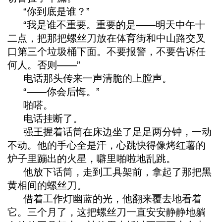
“你到底是谁？”
“我是谁不重要。重要的是——明天中午十
二点，把那把螺丝刀放在体育街和中山路交叉
口第三个垃圾桶下面。不要报警，不要告诉任
何人。否则——”
电话那头传来一声清脆的上膛声。
“——你会后悔。”
啪嗒。
电话挂断了。
强王握着话筒在床边坐了足足两分钟，一动
不动。他的手心全是汗，心跳快得像烤红薯的
炉子里蹦出的火星，噼里啪啦地乱跳。
他放下话筒，走到工具架前，拿起了那把黑
黄相间的螺丝刀。
借着工作灯幽蓝的光，他翻来覆去地看着
它。三个月了，这把螺丝刀一直安安静静地躺