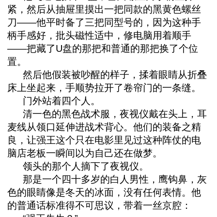
紧，然后从抽屉里摸出一把同款的黑黄色螺丝
刀——他平时备了三把同型号的，因为这种手
柄手感好，批头磁性适中，修电脑用着顺手
——把藏了U盘的那把和普通的那把换了个位
置。
然后他假装被吵醒的样子，揉着眼睛从折叠
床上坐起来，手顺势拉开了卷帘门的一条缝。
门外站着四个人。
清一色的黑色战术服，夜视仪戴在头上，耳
麦线从领口延伸进战术背心。他们的装备之精
良，让强王这个只在电影里见过这种阵仗的电
脑店老板一瞬间以为自己还在做梦。
领头的那个人摘下了夜视仪。
那是一个四十多岁的白人男性，鹰钩鼻，灰
色的眼睛像是冬天的冰面，没有任何表情。他
的普通话标准得不可思议，带着一丝京腔：