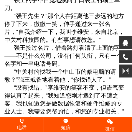
强王的手不自觉地摸向了口袋里的瑞士军
刀。
“强王先生？”那个人在距离他三步远的地方
停了下来，微微一笑，伸手递过来一张名
片，“自我介绍一下，我叫李维安，来自北京，
中关村科技园的。有些事想请教您。”
强王接过名片，借着路灯看清了上面的字
——不是什么公司，没有任何头衔，只有一个
名字和一串电话号码。
“中关村的找我一个中山市的修电脑的请
教？”强王戒备地看着他，“你找错人了。”
“没有找错。”李维安的笑容不变，但语气变
得认真了起来，“我知道您刚才遇到了不速之
客。我也知道您是做数据恢复和硬件维修的专
业人士。我需要您帮的忙，和您的专业相关。”
“什么意思？”
“您手里有一把螺丝刀。”李维安说这句话的
电话
短信
微信