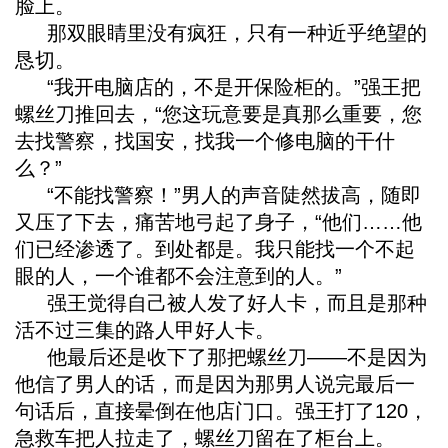
脸上。
那双眼睛里没有疯狂，只有一种近乎绝望的
恳切。
“我开电脑店的，不是开保险柜的。”强王把
螺丝刀推回去，“您这玩意要是真那么重要，您
去找警察，找国安，找我一个修电脑的干什
么？”
“不能找警察！”男人的声音陡然拔高，随即
又压了下去，痛苦地弓起了身子，“他们……他
们已经渗透了。到处都是。我只能找一个不起
眼的人，一个谁都不会注意到的人。”
强王觉得自己被人发了好人卡，而且是那种
活不过三集的路人甲好人卡。
他最后还是收下了那把螺丝刀——不是因为
他信了男人的话，而是因为那男人说完最后一
句话后，直接晕倒在他店门口。强王打了120，
急救车把人拉走了，螺丝刀留在了柜台上。