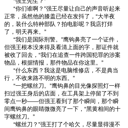
“强王先生？”
“你们谁啊？”强王尽量让自己的声音听起来
正常，虽然他的膝盖已经在发抖了，“大半夜
的，装什么特种部队？拍电影呢？我店打烊
了，明天再来。”
“我们是国际刑警。”鹰钩鼻亮了一个证件，
但强王根本没来得及看清上面的字，那证件就
被收了回去，“我们在追查一件跨国犯罪的涉案
物品，根据情报，那件物品在你这里。”
“什么东西？我这是电脑维修店，不是典当
行，不收来路不明的东西。”
“一把螺丝刀。”鹰钩鼻的目光像探照灯一样
扫过强王身后的店面，在工具架上停留了不到
零点一秒——但强王看到了那个瞬间，那个瞬
间鹰钩鼻的眼睛微微亮了一下，“黑黄相间的十
字螺丝刀。”
“螺丝刀？”强王打了个哈欠，尽量显得漫不