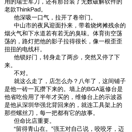
用的瑞士军刀，还有那台装了无数破解软件的
老款ThinkPad。
他深吸一口气，拉开了卷帘门。
中山市的夜风迎面扑来，带着烧烤摊残余的
烟火气和下水道若有若无的臭味。体育街空荡
荡的，路灯把他的影子拉得很长，像一根歪歪
扭扭的电线杆。
他锁好门，转身走了两步，突然又停了下
来。
不对。
就这么走了，店怎么办？八年了，这间铺子
是他一砖一瓦攒下来的。墙上的BGA返修台是
他省吃俭用了半年才买的，维修台上的示波器
是他从深圳华强北背回来的，就连工具架上的
那些螺丝刀，每一把都有它的故事。
但命比店重要。
“留得青山在。”强王对自己说，咬咬牙，迈