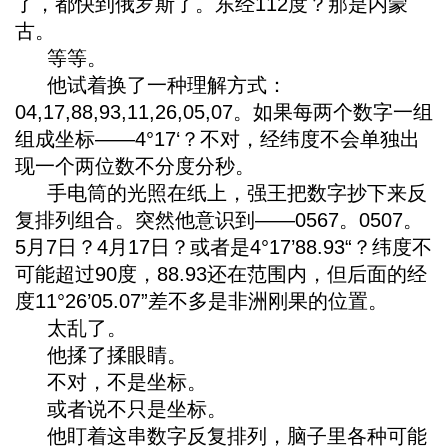
了，都快到俄罗斯了。东经112度？那是内蒙
古。
等等。
他试着换了一种理解方式：
04,17,88,93,11,26,05,07。如果每两个数字一组
组成坐标——4°17‘？不对，经纬度不会单独出
现一个两位数不分度分秒。
手电筒的光照在纸上，强王把数字抄下来反
复排列组合。突然他意识到——0567。0507。
5月7日？4月17日？或者是4°17’88.93“？纬度不
可能超过90度，88.93还在范围内，但后面的经
度11°26’05.07”差不多是非洲刚果的位置。
太乱了。
他揉了揉眼睛。
不对，不是坐标。
或者说不只是坐标。
他盯着这串数字反复排列，脑子里各种可能