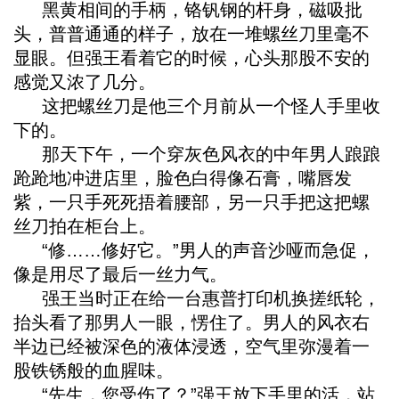
黑黄相间的手柄，铬钒钢的杆身，磁吸批
头，普普通通的样子，放在一堆螺丝刀里毫不
显眼。但强王看着它的时候，心头那股不安的
感觉又浓了几分。
这把螺丝刀是他三个月前从一个怪人手里收
下的。
那天下午，一个穿灰色风衣的中年男人踉踉
跄跄地冲进店里，脸色白得像石膏，嘴唇发
紫，一只手死死捂着腰部，另一只手把这把螺
丝刀拍在柜台上。
“修……修好它。”男人的声音沙哑而急促，
像是用尽了最后一丝力气。
强王当时正在给一台惠普打印机换搓纸轮，
抬头看了那男人一眼，愣住了。男人的风衣右
半边已经被深色的液体浸透，空气里弥漫着一
股铁锈般的血腥味。
“先生，您受伤了？”强王放下手里的活，站