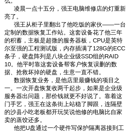
么。
凌晨一点十五分，强王电脑维修店的灯重新
亮了。
强王从柜子里翻出了他吃饭的家伙——一台
定制的数据恢复工作站。这套设备花了他三年
的积蓄，主板是超微的服务器板，CPU是英特
尔至强的工程测试版，内存插满了128G的ECC
条子，硬盘阵列是八块企业级SSD组的RAID
10。他平时靠这套设备帮客户恢复误删的数
据、抢救坏掉的硬盘，生意一直不错。
数据恢复业务，是他店里最赚钱的项目之
一。一次开盘恢复收两千起步，如果是企业级
服务器出问题，那价钱就更不好说了。靠着这
门手艺，强王在这条街上站稳了脚跟，连隔壁
的沙县小吃老板都开玩笑说他修的电脑比自家
卖的蒸饺还多。
他把U盘通过一个硬件写保护隔离器接到工