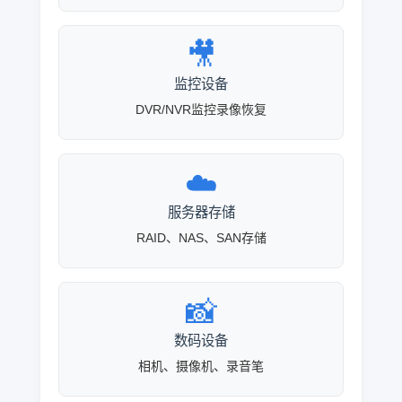
🎥
监控设备
DVR/NVR监控录像恢复
☁️
服务器存储
RAID、NAS、SAN存储
📸
数码设备
相机、摄像机、录音笔