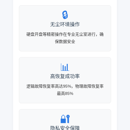
🔒
无尘环境操作
硬盘开盘等精密操作在专业无尘室进行，确
保数据安全
📊
高恢复成功率
逻辑故障恢复率高达95%，物理故障恢复率
最高85%
🔐
隐私安全保障