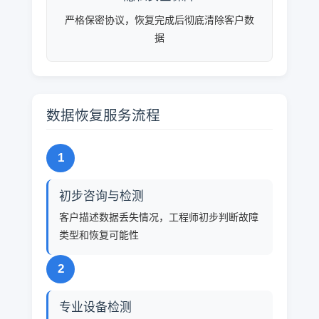
严格保密协议，恢复完成后彻底清除客户数
据
数据恢复服务流程
1
初步咨询与检测
客户描述数据丢失情况，工程师初步判断故障
类型和恢复可能性
2
专业设备检测