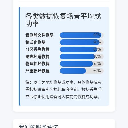
各类数据恢复场景平均成
功率
误删除文件恢复
95%
格式化恢复
90%
分区丢失恢复
85%
硬盘坏道恢复
80%
物理损坏恢复
75%
严重损坏恢复
60%
注：
以上为平均恢复成功率，具体恢复情况
需根据设备实际损坏程度确定。数据丢失后
立即停止使用设备可大幅提高恢复成功率。
我们的服务承诺