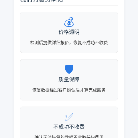
💰
价格透明
检测后提供详细报价，恢复不成功不收费
🛡️
质量保障
恢复数据经过客户确认后才算完成服务
✅
不成功不收费
确认无法恢复的数据不收取任何费用