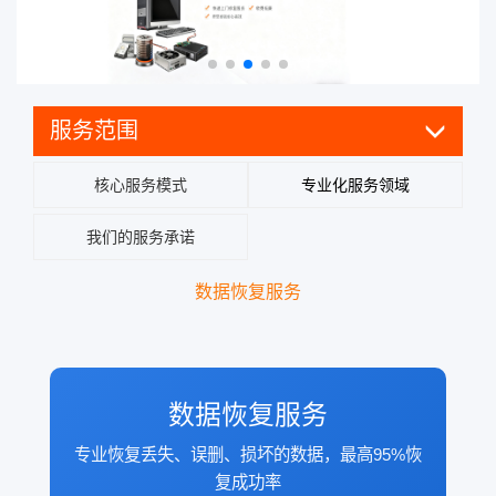
服务范围
核心服务模式
专业化服务领域
我们的服务承诺
数据恢复服务
数据恢复服务
专业恢复丢失、误删、损坏的数据，最高95%恢
复成功率