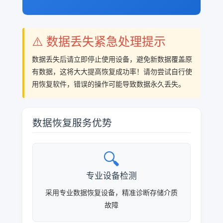
⚠️ 数据丢失紧急处理提示
数据丢失后请立即停止使用设备，避免新数据覆盖原
有数据，这将大大提高恢复成功率！请勿尝试自行使
用恢复软件，错误的操作可能导致数据永久丢失。
数据恢复服务优势
🔍
专业设备检测
采用专业数据恢复设备，精准诊断存储介质
故障