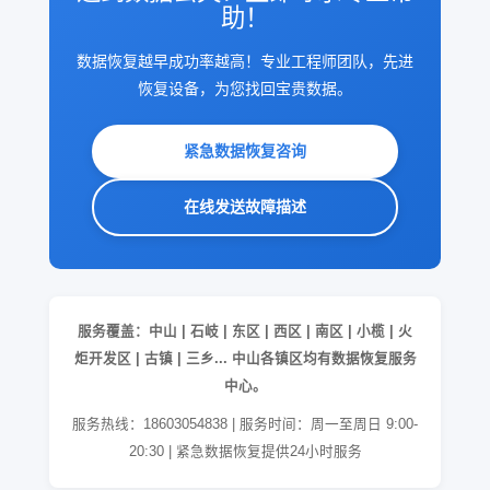
助！
大。我们会在检测后如实告知恢复可能性，不
会承诺100%恢复。
数据恢复越早成功率越高！专业工程师团队，先进
恢复设备，为您找回宝贵数据。
紧急数据恢复咨询
在线发送故障描述
服务覆盖：中山 | 石岐 | 东区 | 西区 | 南区 | 小榄 | 火
炬开发区 | 古镇 | 三乡... 中山各镇区均有数据恢复服务
中心。
服务热线：18603054838 | 服务时间：周一至周日 9:00-
20:30 | 紧急数据恢复提供24小时服务