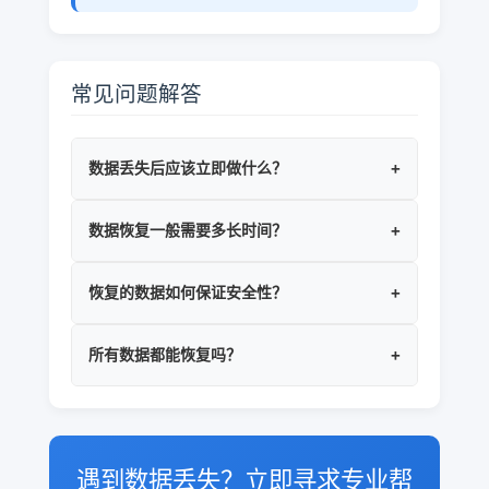
常见问题解答
数据丢失后应该立即做什么？
+
数据丢失后最重要的是立即停止使用设备，避
数据恢复一般需要多长时间？
+
免新数据写入覆盖原有数据。不要尝试自行使
用数据恢复软件，错误的操作可能导致数据永
数据恢复时间根据故障类型和数据量而定：逻
恢复的数据如何保证安全性？
+
久丢失。请立即联系专业数据恢复机构，由工
辑故障（误删除、格式化）通常需要2-8小
程师指导您进行正确操作。
时；物理故障（硬盘坏道、不识别）需要1-3
我们采取多重措施保障客户数据安全：1) 签订
所有数据都能恢复吗？
+
天；严重物理损坏（硬盘开盘、芯片级恢复）
严格的保密协议；2) 恢复操作在隔离环境中进
需要3-7天。我们提供加急服务，紧急情况可
行；3) 工程师只能操作恢复流程，无法查看具
不是所有数据都能100%恢复。数据恢复成功
优先处理。
体文件内容；4) 恢复完成后，客户现场确认数
率取决于多种因素：数据丢失后的操作、存储
据；5) 确认后立即彻底清除所有临时数据。
介质损坏程度、数据覆盖情况等。逻辑故障恢
遇到数据丢失？立即寻求专业帮
复率较高（85%-95%），物理损坏恢复难度较